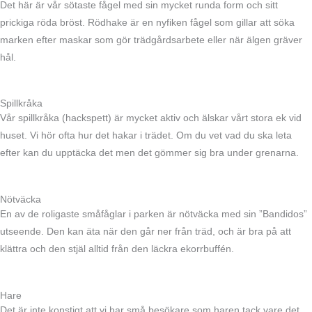
Det här är vår sötaste fågel med sin mycket runda form och sitt
prickiga röda bröst. Rödhake är en nyfiken fågel som gillar att söka
marken efter maskar som gör trädgårdsarbete eller när älgen gräver
hål.
Spillkråka
Vår spillkråka (hackspett) är mycket aktiv och älskar vårt stora ek vid
huset. Vi hör ofta hur det hakar i trädet. Om du vet vad du ska leta
efter kan du upptäcka det men det gömmer sig bra under grenarna.
Nötväcka
En av de roligaste småfåglar i parken är nötväcka med sin ”Bandidos”
utseende. Den kan äta när den går ner från träd, och är bra på att
klättra och den stjäl alltid från den läckra ekorrbuffén.
Hare
Det är inte konstigt att vi har små besökare som haren tack vare det