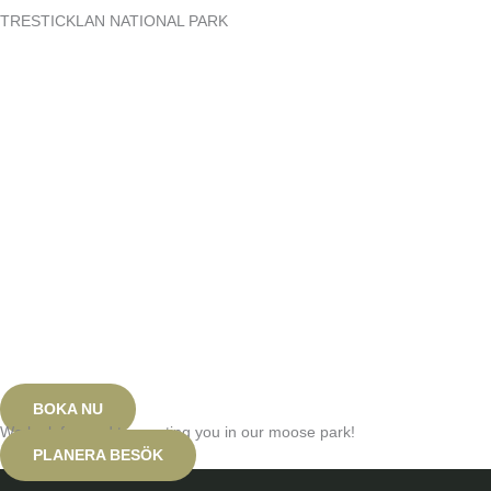
TRESTICKLAN NATIONAL PARK
Tresticklan är det största väglösa och obebodda skogsområdet i
södra Sverige.
Cirka 20 minuter från vår älgpark ligger Tresticklan National Park. Med
en yta på 30 kvadratkilometer är nationalparken det största väglösa
och obebodda skogsområdet i södra Sverige. Det är en fantastisk
naturupplevelse och vi rekommenderar starkt att du planerar att
kombinera ett besök i vår park med denna underbara nationalpark.
Det finns olika vandringar och ingångar, men oavsett vart du går
garanterar vi dig att du kommer att trivas!
BOKA NU
We look forward to meeting you in our moose park!
PLANERA BESÖK