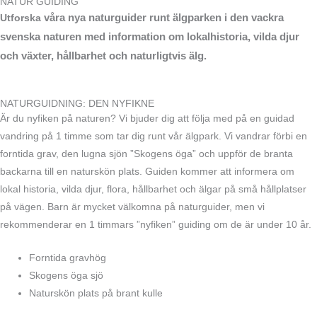
NATUR GUIDING
våra nya naturguider runt älgparken i
den vackra
Utforska
svenska naturen med information om lokalhistoria, vilda djur
och växter, hållbarhet och naturligtvis älg
.
NATURGUIDNING: DEN NYFIKNE
Är du nyfiken på naturen? Vi bjuder dig att följa med på en guidad
vandring på 1 timme som tar dig runt vår älgpark. Vi vandrar förbi en
forntida grav, den lugna sjön ”Skogens öga” och uppför de branta
backarna till en naturskön plats. Guiden kommer att informera om
lokal historia, vilda djur, flora, hållbarhet och älgar på små hållplatser
på vägen. Barn är mycket välkomna på naturguider, men vi
rekommenderar en 1 timmars ”nyfiken” guiding om de är under 10 år.
Forntida gravhög
Skogens öga sjö
Naturskön plats på brant kulle