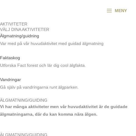
Hoppa
MENY
till
innehåll
AKTIVITETER
VÄLJ DINA AKTIVITETER
Älgmatning/guidning
Var med på vår huvudaktivitet med guidad älgmatning
Faktaskog
Utforska Fact forest och lär dig cool älgfakta.
Vandringar
Gå själv på vandringarna runt älgparken.
ÄLGMATNING/GUIDING
Vi har många aktiviteter men vår huvudaktivitet är de guidade
älgmatningarna, där du kan komma nära älgen.
ÄLGMATNING/GUIDING