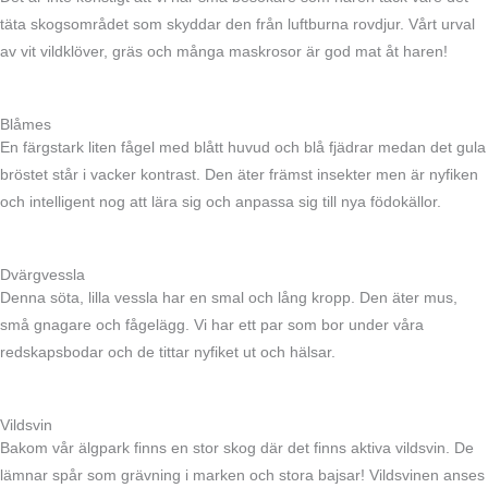
täta skogsområdet som skyddar den från luftburna rovdjur. Vårt urval
av vit vildklöver, gräs och många maskrosor är god mat åt haren!
Blåmes
En färgstark liten fågel med blått huvud och blå fjädrar medan det gula
bröstet står i vacker kontrast. Den äter främst insekter men är nyfiken
och intelligent nog att lära sig och anpassa sig till nya födokällor.
Dvärgvessla
Denna söta, lilla vessla har en smal och lång kropp. Den äter mus,
små gnagare och fågelägg. Vi har ett par som bor under våra
redskapsbodar och de tittar nyfiket ut och hälsar.
Vildsvin
Bakom vår älgpark finns en stor skog där det finns aktiva vildsvin. De
lämnar spår som grävning i marken och stora bajsar! Vildsvinen anses