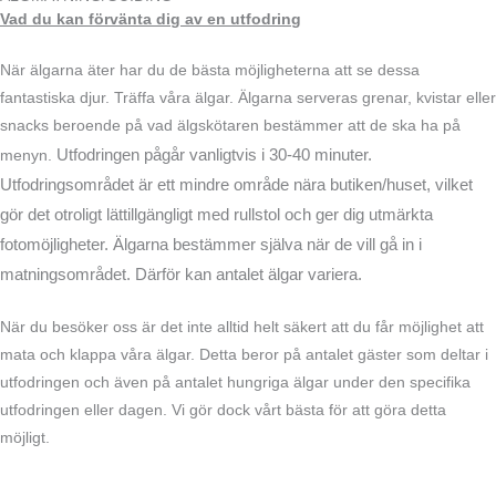
Vad du kan förvänta dig av en utfodring
När älgarna äter har du de bästa möjligheterna att se dessa
fantastiska djur. Träffa våra älgar. Älgarna serveras grenar, kvistar eller
snacks beroende på vad älgskötaren bestämmer att de ska ha på
Utfodringen pågår vanligtvis i 30-40 minuter.
menyn.
Utfodringsområdet är ett mindre område nära butiken/huset, vilket
gör det otroligt lättillgängligt med rullstol och ger dig utmärkta
fotomöjligheter. Älgarna bestämmer själva när de vill gå in i
matningsområdet. Därför kan antalet älgar variera.
När du besöker oss är det inte alltid helt säkert att du får möjlighet att
mata och klappa våra älgar. Detta beror på antalet gäster som deltar i
utfodringen och även på antalet hungriga älgar under den specifika
utfodringen eller dagen. Vi gör dock vårt bästa för att göra detta
möjligt.