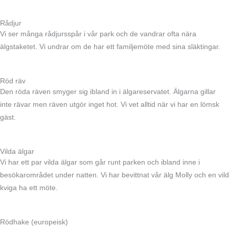
Rådjur
Vi ser många rådjursspår i vår park och de vandrar ofta nära
älgstaketet. Vi undrar om de har ett familjemöte med sina släktingar.
Röd räv
Den röda räven smyger sig ibland in i älgareservatet. Älgarna gillar
inte rävar men räven utgör inget hot. Vi vet alltid när vi har en lömsk
gäst.
Vilda älgar
Vi har ett par vilda älgar som går runt parken och ibland inne i
besökarområdet under natten. Vi har bevittnat vår älg Molly och en vild
kviga ha ett möte.
Rödhake (europeisk)