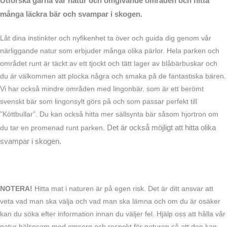
Utforska gärna vår natur och omgivande områden och hitta
många läckra bär och svampar i skogen.
Låt dina instinkter och nyfikenhet ta över och guida dig genom vår
närliggande natur som erbjuder många olika pärlor. Hela parken och
området runt är täckt av ett tjockt och tätt lager av blåbärbuskar och
du är välkommen att plocka några och smaka på de fantastiska bären.
Vi har också mindre områden med lingonbär, som är ett berömt
svenskt bär som lingonsylt görs på och som passar perfekt till
”Köttbullar”. Du kan också hitta mer sällsynta bär såsom hjortron om
Det är också möjligt att hitta olika
du tar en promenad runt parken.
svampar i skogen.
NOTERA!
Hitta mat i naturen är på egen risk. Det är ditt ansvar att
veta vad man ska välja och vad man ska lämna och om du är osäker
kan du söka efter information innan du väljer fel. Hjälp oss att hålla vår
natur hälsosam med omsorg och respekt för naturen så att den kan