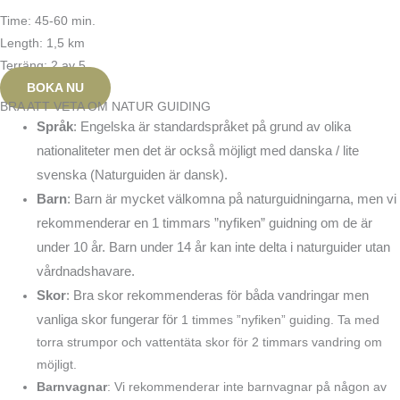
Time: 45-60 min.
Length: 1,5 km
Terräng: 2 av 5
BOKA NU
BRA ATT VETA OM NATUR GUIDING
Språk
: Engelska är standardspråket på grund av olika
nationaliteter men det är också möjligt med danska / lite
svenska (Naturguiden är dansk).
Barn
: Barn är mycket välkomna på naturguidningarna, men vi
rekommenderar en 1 timmars ”nyfiken” guidning om de är
under 10 år. Barn under 14 år kan inte delta i naturguider utan
vårdnadshavare.
Skor
: Bra skor rekommenderas för båda vandringar men
vanliga skor fungerar för
1 timmes ”nyfiken” guiding. Ta med
torra strumpor och vattentäta skor för 2 timmars vandring om
möjligt.
Barnvagnar
: Vi rekommenderar inte barnvagnar på någon av