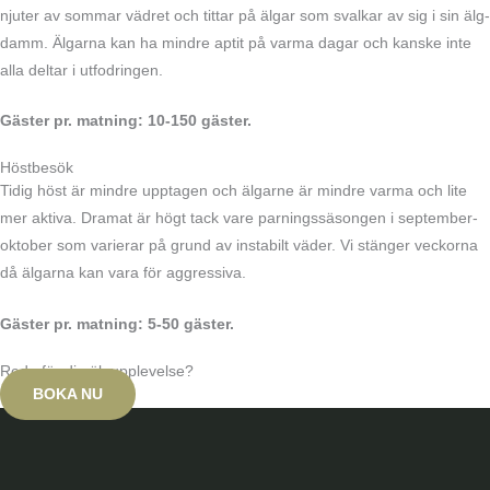
njuter av sommar vädret och tittar på älgar som svalkar av sig i sin älg-
damm. Älgarna kan ha mindre aptit på varma dagar och kanske inte
alla deltar i utfodringen.
Gäster pr. matning:
10-150 gäster.
Höstbesök
Tidig höst är mindre upptagen och älgarne är mindre varma och lite
mer aktiva. Dramat är högt tack vare parningssäsongen i september-
oktober som varierar på grund av instabilt väder. Vi stänger veckorna
då älgarna kan vara för aggressiva.
Gäster pr. matning:
5-50 gäster.
Redo för din älgupplevelse?
BOKA NU