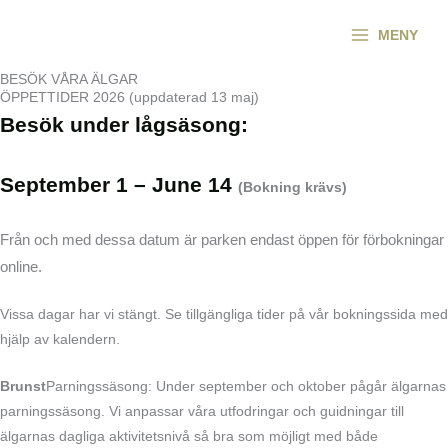
Hoppa
MENY
till
innehåll
BESÖK VÅRA ÄLGAR
ÖPPETTIDER 2026 (uppdaterad 13 maj)
Besök under lågsäsong:
September 1 – June 14
(Bokning krävs)
Från och med dessa datum är parken endast öppen för förbokningar
online.
Vissa dagar har vi stängt.
Se tillgängliga tider på vår bokningssida med
hjälp av kalendern.
Brunst
Parningssäsong: Under september och oktober pågår älgarnas
parningssäsong. Vi anpassar våra utfodringar och guidningar till
älgarnas dagliga aktivitetsnivå så bra som möjligt med både